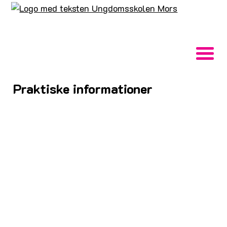
Praktiske informationer
Vigtig information om Ungdomsskolens
fritidsundervisning:
Er du mellem 13 og 18 år?
Har du lyst til fritidsaktiviteter?
Vil du dygtiggøre dig på bestemte områder?
Kan du lide at udfolde dig sammen med
jævnaldrende?
Drømmer du om at få gang i en aktivitet?
Så skulle du ta' og bruge Ungdomsskolen Mors -