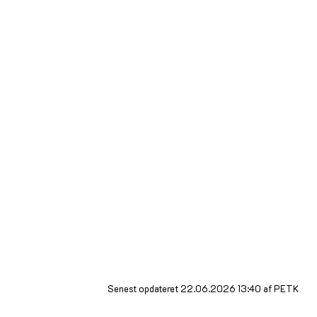
Er du i tvivl om noget, så ring endelig til os.
Mangler der noget i programmet?:
Så lav dit eget hold!
Find evt. andre unge, som vil det du vil.
Ring til Ungdomsskolen.
Hvis vi har "kræfterne" til det, opretter vi
holdet.
NB. Når Ungdomsskolen opretter hold, har vi
udgifter til instruktører, materialer m.m. Derfor er
det meget vigtigt, at du, hvis du bliver forhindret,
også husker at melde fra, så flest muligt kan få
glæde af tilbuddene.
Senest opdateret 22.06.2026 13:40 af PETK