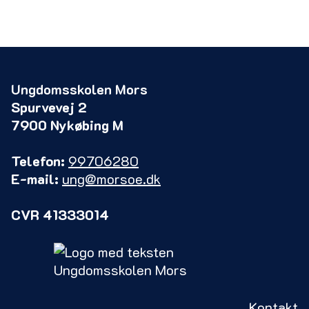
Ungdomsskolen Mors
Spurvevej 2
7900 Nykøbing M
Telefon:
99706280
E-mail:
ung@morsoe.dk
CVR 41333014
Kontakt