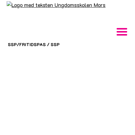
SSP/FRITIDSPAS
/
SSP
SSP (
S
kole-
S
ocial-
P
oliti) er et tværfagligt
samarbejde, der skal være med til at skabe gode
og trygge rammer for børn og unge samt
forebygge, at børn og unge begår kriminalitet
eller samles i fritiden omkring "ikke acceptable"
aktiviteter. I Morsø Kommune er SSP rent
organisatorisk forankret i Morsø Ungdomsskole.