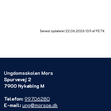
Karsten Mark Ungdomsskole- og projektmedarb.
Telefon: 23 25 84 88 Mail:kbm@morsoe.dk
Senest opdateret 22.06.2026 13:11 af PETK
Ungdomsskolen Mors
Spurvevej 2
7900 Nykøbing M
Telefon:
99706280
E-mail:
ung@morsoe.dk