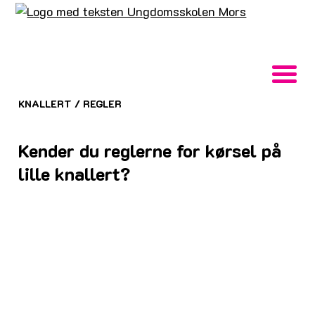
KNALLERT
/
REGLER
Kender du reglerne for kørsel på
lille knallert?
Vær sikker på, at I alle kender og respekterer
reglerne, som er gældende, når man kører lille
knallert:
Du skal være mindst 15 år have
knallertkørekort, før du må køre i trafikken.
Du må højst køre 30 km/t.