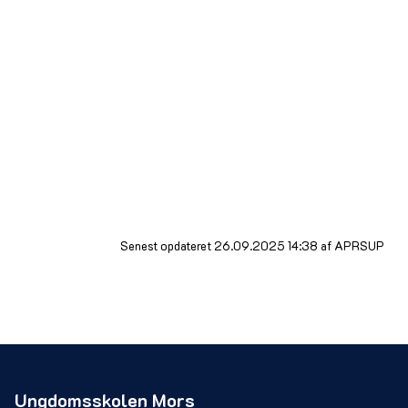
Du skal bruge en godkendt styrthjelm.
Du må ikke køre spritkørsel.
Der må kun sidde én person på knallerten.
Du skal følge de færdselsregler, der gælder
for cykel.
Du skal have dit knallertbevis/kørekort på
dig, når du kører knallert
Har din knallert ikke nummerplade, skal du
have forsikringsbevis på dig.
Senest opdateret 26.09.2025 14:38 af APRSUP
Ungdomsskolen Mors