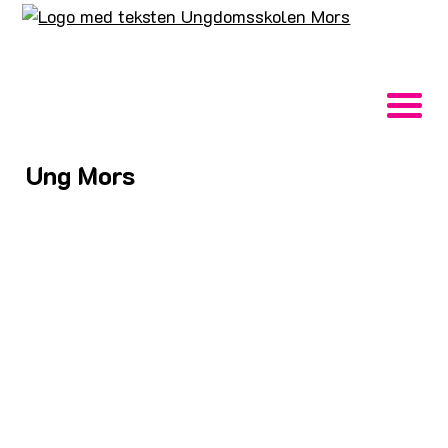
Ung Mors
Ung Mors er den
sammenhængende kommunal
organisatorisk ramme for en
tilbuds- og indsatsvifte, der
kan forløse det potentiale, som alle unge
mennesker har. De unges drømme om et aktivt
fritidsliv, en uddannelse og et job skal udvikles,
udfordres og afprøves i denne fællesfaglige
ramme.