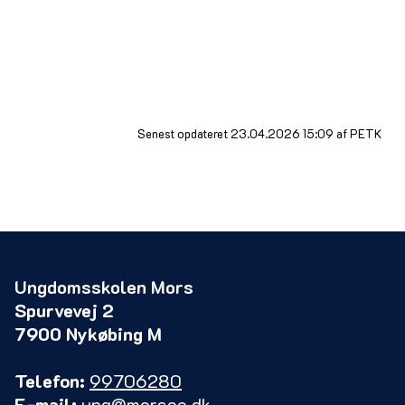
Vejledningsindsatsen skal i særlig grad målrettes
unge, som uden en særlig støtte har eller vil få
vanskeligheder ved at påbegynde, gennemføre en
uddannelse eller vælge en beskæftigelse.
Senest opdateret 23.04.2026 15:09 af PETK
Ungdomsskolen Mors
Spurvevej 2
7900 Nykøbing M
Telefon:
99706280
E-mail:
ung@morsoe.dk