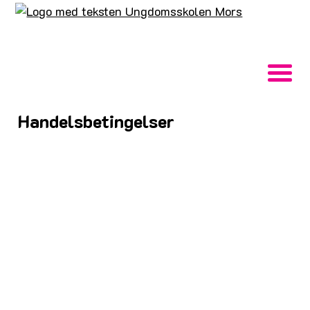
Handelsbetingelser
Tilmelding til fritidshold med
betaling
Vi betragter tilmelding og betaling
som en accept fra dig af det bestilte
og de oplyste vilkår.
Når du har fået en bekræftelse på din tilmelding,
er den bindende. Afmelding til et hold kan ske
ved henvendelse til Ungdomsskole Morsø. Gebyr