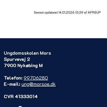
Senest opdateret 14.01.2026 15:39 af APRSUP
Ungdomsskolen Mors
Spurvevej 2
7900 Nykøbing M
Telefon:
99706280
E-mail:
ung@morsoe.dk
CVR 41333014