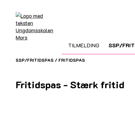
TILMELDING
SSP/FRIT
SSP/FRITIDSPAS
/
FRITIDSPAS
Fritidspas - Stærk fritid
Formålet med Fritidspas er at medvirke til, at all
indsats i SSP-samarbejdet, da deltagelse i positiv
Målgruppen er børn og unge under 18 år, der står u