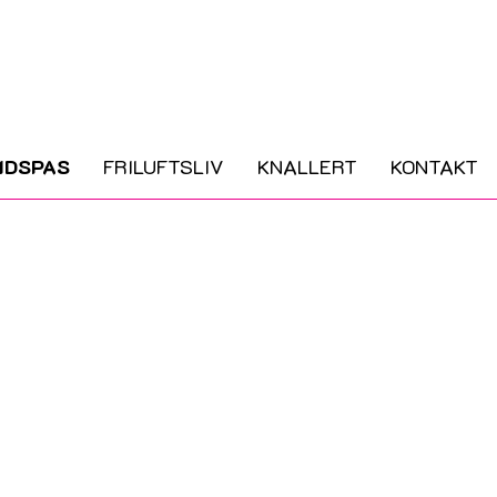
IDSPAS
FRILUFTSLIV
KNALLERT
KONTAKT
e børn og unge har lige muligheder for at indgå i forenin
e fællesskaber i fritiden kan forebygge risikoadfærd.
den positive fællesskaber i fritiden, og hvor fritidsvejle