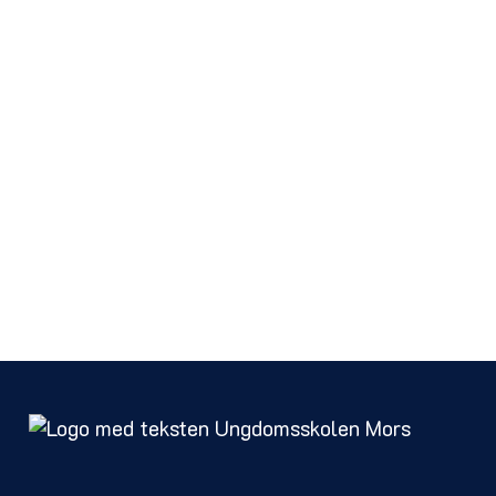
g SSP-koordinator har en vejledende funktion. Hvis det vu
takt til fritidsvejledningen. Fritidsvejledningen tager s
, findes der frem til, hvilken aktivitet, der kunne påb
 findes der frem til en løsning om, hvor og hvornår den u
op om aktiviteten og i vides muligt omfang dækker de øk
 vanskeligt, ydes hjælp til at ansøge om midler til dæknin