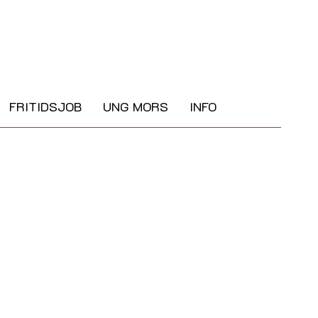
FRITIDSJOB
UNG MORS
INFO
gslivet. Desuden er Fritidspas en forebyggende
dning vurderes at være det rette tilbud.