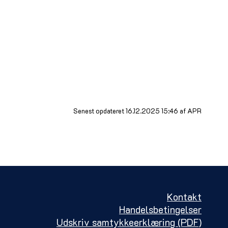
rderes af fagpersoner, at der er et barn eller en
å over og tager den vejledende kontakt til forældre
egyndes. Fritidsvejlederen tager dernæst kontakt
nge kan påbegynde aktiviteten.
onomiske omkostninger, der er forbundet med
g af kontingent.
Senest opdateret 16.12.2025 15:46 af APR
Kontakt
Handelsbetingelser
Udskriv samtykkeerklæring (PDF)