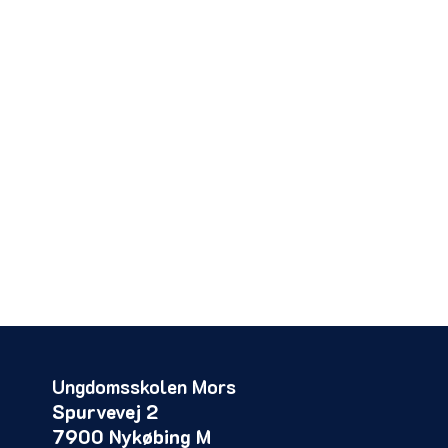
Fritidspas er organiseret i Morsø Ungdomsskole, o
ung, der kan nyde godt af Fritidspas, tages der kon
og den unge og med udgangspunkt i den unges behov
til den eller de pågældende foreninger, og fælles
Der tilstræbes desuden til at forældrene bakker 
aktiviteten. Der kan i tilfælde, hvor dette findes
Ungdomsskolen Mors
Spurvevej 2
7900 Nykøbing M