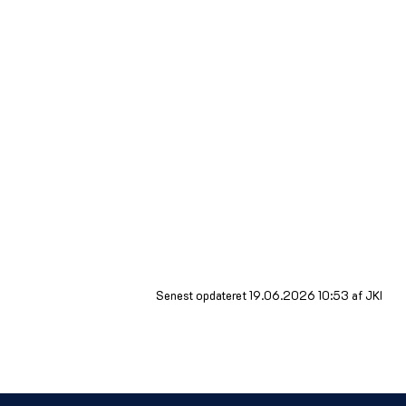
Hent brochure
UNG START - Mad & gæster
UNG START - Supermarked
UNG START - Landbrug
Senest opdateret 19.06.2026 10:53 af JKI